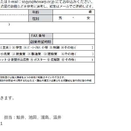
きます。
 担当：鯨井、池田、瀧島、温井
1