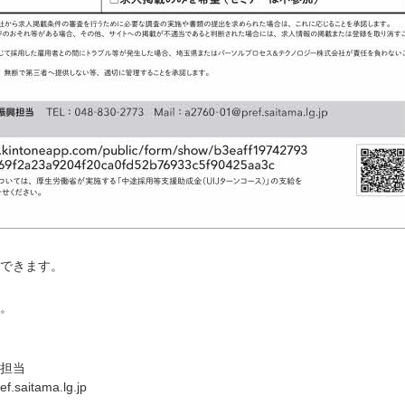
できます。
。
担当
saitama.lg.jp