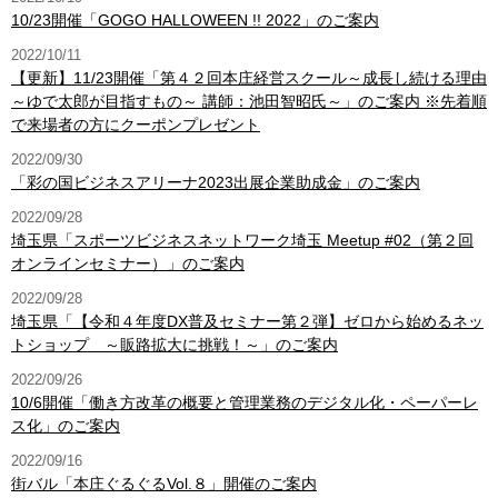
10/23開催「GOGO HALLOWEEN !! 2022」のご案内
2022/10/11
【更新】11/23開催「第４２回本庄経営スクール～成長し続ける理由
～ゆで太郎が目指すもの～ 講師：池田智昭氏～」のご案内 ※先着順
で来場者の方にクーポンプレゼント
2022/09/30
「彩の国ビジネスアリーナ2023出展企業助成金」のご案内
2022/09/28
埼玉県「スポーツビジネスネットワーク埼玉 Meetup #02（第２回
オンラインセミナー）」のご案内
2022/09/28
埼玉県「【令和４年度DX普及セミナー第２弾】ゼロから始めるネッ
トショップ ～販路拡大に挑戦！～」のご案内
2022/09/26
10/6開催「働き方改革の概要と管理業務のデジタル化・ペーパーレ
ス化」のご案内
2022/09/16
街バル「本庄ぐるぐるVol.８」開催のご案内