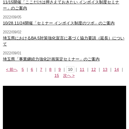
11/15開催「ここだけは押さえておきたい インボイス制度セミナ
ー」のご案内
2022/09/05
10/28.11/24開催「セミナー インボイス制度のツボ」のご案内
2022/09/02
埼玉県におけるBA.5対策強化宣言に基づく協力要請（延長）につい
て
2022/09/01
埼玉県「事業継続力強化計画策定セミナー」のご案内
< 前へ
5
｜
6
｜
7
｜
8
｜
9
｜
10
｜
11
｜
12
｜
13
｜
14
｜
15
次へ >